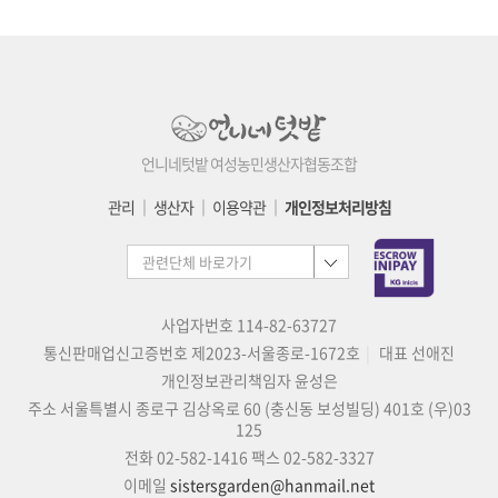
언니네텃밭 여성농민생산자협동조합
관리
│
생산자
│
이용약관
│
개인정보처리방침
사업자번호 114-82-63727
통신판매업신고증번호 제2023-서울종로-1672호
대표 선애진
개인정보관리책임자 윤성은
주소 서울특별시 종로구 김상옥로 60 (충신동 보성빌딩) 401호 (우)03
125
전화 02-582-1416
팩스 02-582-3327
이메일
sistersgarden@hanmail.net