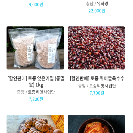
충남 /
유화영
9,000원
22,000원
[할인판매] 토종 앉은키밀 (통밀
[할인판매] 토종 쥐이빨옥수수
쌀) 1kg
중앙 /
토종씨앗사업단
중앙 /
토종씨앗사업단
7,700원
7,200원