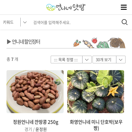
▶ 언니네 할인장터
총
7
개
정원언니네 깐땅콩 250g
화영언니네 미니 단호박(보우
짱)
경기 /
윤정원