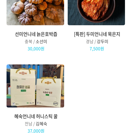
선미언니네 늙은호박즙
[특판] 두미언니네 묵은지
충북 /
소선미
경남 /
강두미
30,000원
7,500원
혜숙언니네 허니스틱 꿀
전남 /
김혜숙
37,000원