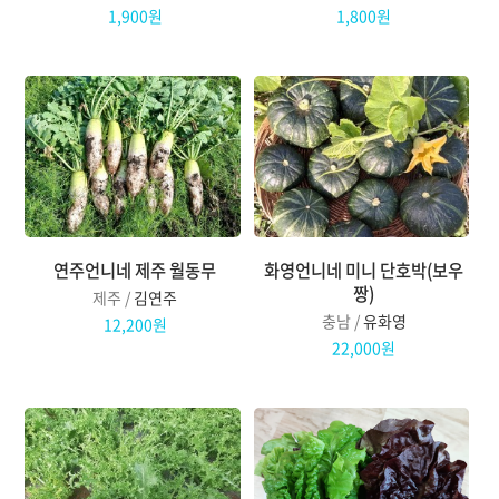
1,900원
1,800원
연주언니네 제주 월동무
화영언니네 미니 단호박(보우
짱)
제주 /
김연주
충남 /
유화영
12,200원
22,000원