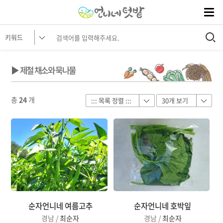
▶ 제철 채소와 묵나물
총
24
개
순자언니네 여름고추
순자언니네 호박잎
경남 /
최순자
경남 /
최순자