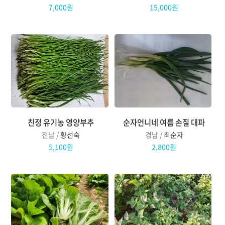
7,000원
15,000원
친정 유기농 영양부추
순자언니네 여름 손질 대파
전남 /
황선숙
경남 /
최순자
5,100원
2,800원