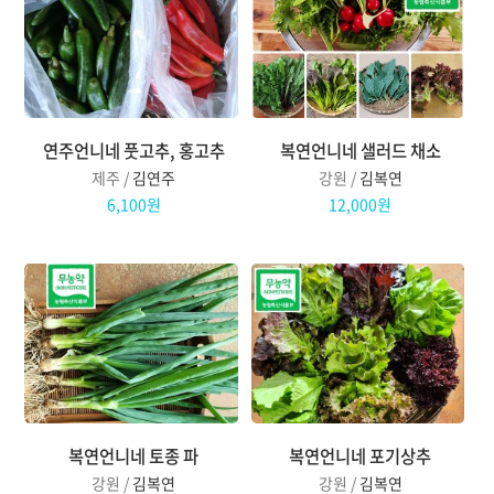
연주언니네 풋고추, 홍고추
복연언니네 샐러드 채소
제주 /
김연주
강원 /
김복연
6,100원
12,000원
복연언니네 토종 파
복연언니네 포기상추
강원 /
김복연
강원 /
김복연