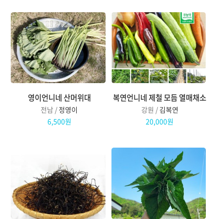
영이언니네 산머위대
복연언니네 제철 모듬 열매채소
전남 /
정영이
강원 /
김복연
6,500원
20,000원