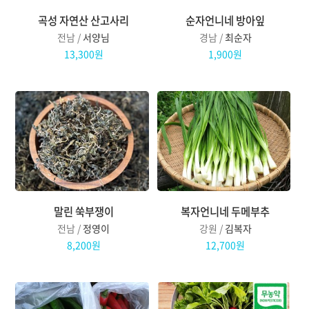
곡성 자연산 산고사리
순자언니네 방아잎
전남 /
서양님
경남 /
최순자
13,300원
1,900원
말린 쑥부쟁이
복자언니네 두메부추
전남 /
정영이
강원 /
김복자
8,200원
12,700원