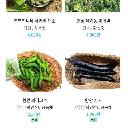
복연언니네 국거리 채소
친정 유기농 방아잎
강원 /
김복연
전남 /
황선숙
4,000원
4,000원
함안 꽈리고추
함안 가지
경남 /
함안장터공동체
경남 /
함안장터공동체
2,500원
1,900원