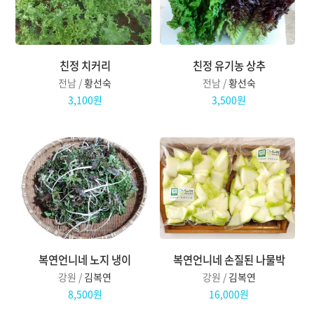
친정 치커리
친정 유기농 상추
전남 /
황선숙
전남 /
황선숙
3,100원
3,500원
복연언니네 노지 냉이
복연언니네 손질된 나물박
강원 /
김복연
강원 /
김복연
8,500원
16,000원