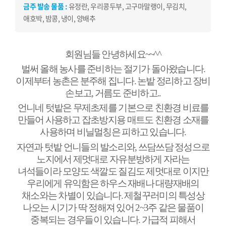
금주 발송 물품 :
유정란, 우리콩두부, 고구마말랭이, 무김치,
애호박, 밤콩, 냉이, 양배추
회원님들 안녕하세요
~~^^
벌써 올해 농사를 준비하는 절기가 돌아왔습니다
.
이제부터 농촌은 분주해 집니다
.
논밭 정리하고 장비
손보고
,
거름도 준비하고
..
언니네 텃밭은 무제초제를 기본으로 친환경 비료를
만들어 사용하고 잡초방지용 매트도 친환경 소재를
사용하며 비닐멀칭은 피하고 있습니다
.
자연과 텃밭 언니들의 발소리와
,
쓰담쓰담 정성으로
노지에서 제멋대로 자유분방하게 자라는
녀석들이라 모양도 색깔도 질김도 제멋대로 이지만
우리에게 유익함은 하우스 재배나 대량재배의
채소와는 차별이 있습니다
.
제철꾸러미의 특성상
나오는 시기가 딱 정해져 있어
2~3
주 같은 물품이
중복되는 경우들이 있습니다
.
가급적 피해서