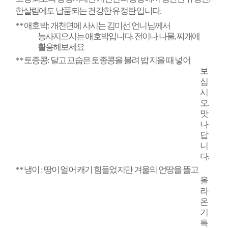
한살림에도 납품되는 건강한 유정란 입니다
.
**
애호박
:
개천면에 사시는 김미선 언니님께서
농사지으시는 애호박입니다
.
전이나 나물
,
찌개에
활용해보세요
**
토종콩
:
달고 꼬숩은 토종콩을 불려 밥 지을 때 넣어
보
십
시
오
.
맛
나
답
니
다
.
**
냉이
:
땅이 얼어 캐기 힘들었지만 겨울의 언땅을 뚫고
올
라
온
기
특