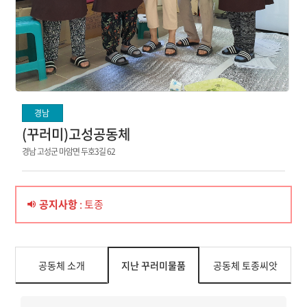
경남
(꾸러미)고성공동체
경남 고성군 마암면 두호3길 62
공지사항
: 토종
공동체 소개
지난 꾸러미물품
공동체 토종씨앗