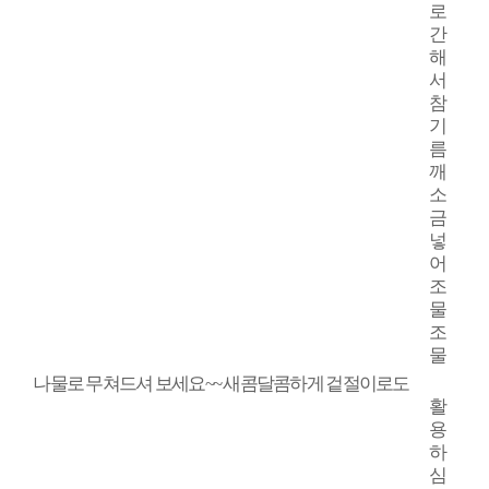
로
간
해
서
참
기
름
깨
소
금
넣
어
조
물
조
물
나물로 무쳐드셔 보세요
~~
새콤달콤하게 겉절이로도
활
용
하
심