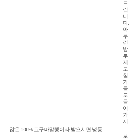
드
립
니
다
.
아
무
런
방
부
제
도
첨
가
물
도
들
어
가
지
않은
100%
고구마말랭이라 받으시면 냉동
보