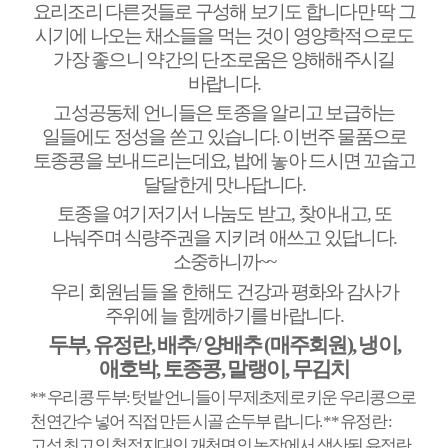
요리조리 다른것들로 구성해 보기도 합니다만 딱 그
시기에 나오는 채소들을 먹는 것이 영양학적으로도
가장 좋으니 약간의 단조로움은 양해해주시길
바랍니다
.
고성공동체 언니들은 토종을 알리고 보급하는
일들에도 정성을 쏟고 있습니다
.
이번주 물품으로
토종콩을 보내드리는데요
,
밥에 놓아 드시면 꼬숩고
달달한게 맛나답니다
.
토종을 여기저기서 나눔도 받고
,
찾아내고
,
또
나눠주며 식량주권을 지키려 애쓰고 있답니다
.
소중하니까
~~
우리 회원님들 올 한해도 건강과 평화와 감사가
주위에 늘 함께하기를 바랍니다
.
두부
,
유정란
,
배추
/
양배추
(
매주회원
),
냉이
,
애호박
,
토종콩
,
말랭이
,
무김치
**
우리콩 두부
:
텃밭 언니들이 무제초제로 키운 우리콩으로
천연간수 넣어 직접 만든 시골 손두부 랍니다
. **
유정란
:
고성 최고의 청정지대인 개천면의 농장에서 생산된 유정란
.