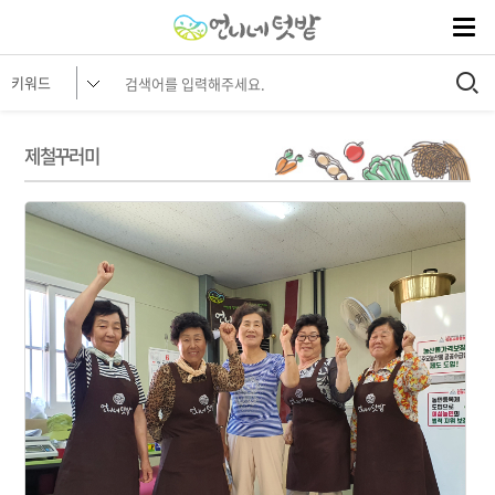
제철꾸러미