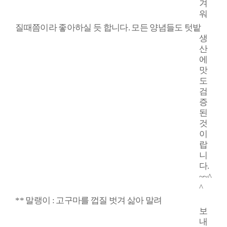
겨
워
질때쯤이라 좋아하실 듯 합니다
.
모든 양념들도 텃밭
생
산
에
맛
도
검
증
된
것
이
랍
니
다
.
~~^
^
**
말랭이
:
고구마를 껍질 벗겨 삶아 말려
보
내