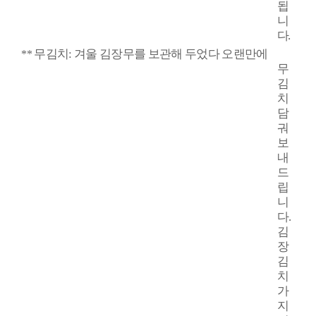
됩
니
다
.
무김치
:
겨울 김장무를 보관해 두었다 오랜만에
**
무
김
치
담
궈
보
내
드
립
니
다
.
김
장
김
치
가
지