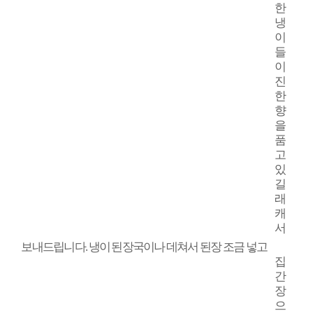
한
냉
이
들
이
진
한
향
을
품
고
있
길
래
캐
서
보내드립니다
.
냉이 된장국이나 데쳐서 된장 조금 넣고
집
간
장
으