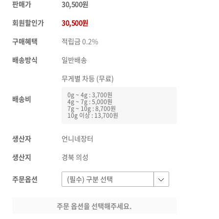
판매가
30,500원
회원할인가
30,500원
구매혜택
적립금
0.2%
배송방식
일반배송
무게별 차등 (무료)
0g ~ 4g : 3,700원
배송비
4g ~ 7g : 5,000원
7g ~ 10g : 8,700원
10g 이상 : 13,700원
생산자
언니네장터
생산지
경북 의성
주문옵션
주문 옵션을 선택해주세요.