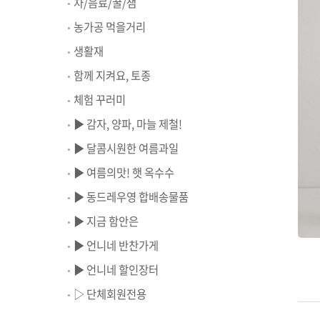
차/음료/꿀/잼
농가공 먹을거리
생활재
함께 지켜요, 토종
체험 꾸러미
▶ 감자, 양파, 마늘 제철!
▶ 달콤시원한 여름과일
▶ 여름의맛! 햇 옥수수
▶ 동드레우영 합배송물품
▶ 지금 함안은
▶ 언니네 반찬가게
▶ 언니네 할인장터
▷ 단체회원전용