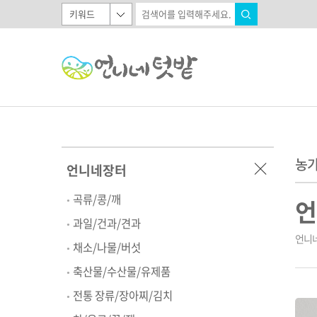
농가
언니네장터
곡류/콩/깨
언
과일/건과/견과
언니네
채소/나물/버섯
축산물/수산물/유제품
전통 장류/장아찌/김치