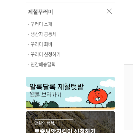
제철꾸러미
꾸러미 소개
생산자 공동체
꾸러미 회비
꾸러미 신청하기
연간배송달력