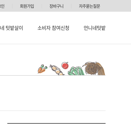
그인
│
회원가입
│
장바구니
│
자주묻는질문
네 텃밭살이
소비자 참여신청
언니네텃밭