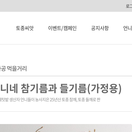
로
토종씨앗
이벤트/캠페인
공지사항
언니
공 먹을거리
니네 참기름과 들기름(가정용)
텃밭 생산자 언니들이 농사지은 25년산 토종 참깨, 토종 들깨로 짠