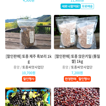
[할인판매] 토종 제주 흑보리 1k
[할인판매] 토종 앉은키밀 (통밀
g
쌀) 1kg
중앙 /
토종씨앗사업단
중앙 /
토종씨앗사업단
10,700원
7,200원