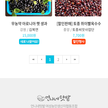
무농약 아로니아 햇 생과
[할인판매] 토종 쥐이빨옥수수
강원 /
김복연
중앙 /
토종씨앗사업단
15,000원
7,700원
1
2
언니네텃밭 여성농민생산자협동조합