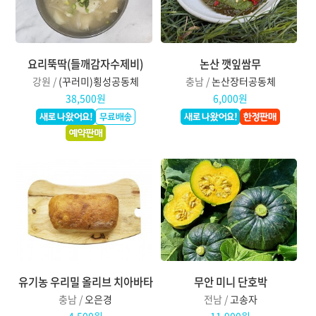
요리뚝딱(들깨감자수제비)
논산 깻잎쌈무
강원 /
(꾸러미)횡성공동체
충남 /
논산장터공동체
38,500원
6,000원
유기농 우리밀 올리브 치아바타
무안 미니 단호박
충남 /
오은경
전남 /
고송자
4,500원
11,900원