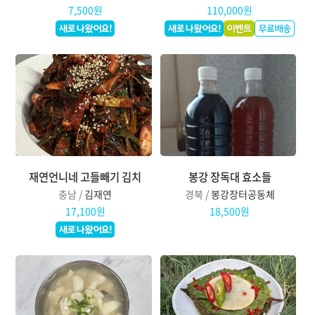
7,500원
110,000원
재연언니네 고들빼기 김치
봉강 장독대 효소들
충남 /
김재연
경북 /
봉강장터공동체
17,100원
18,500원