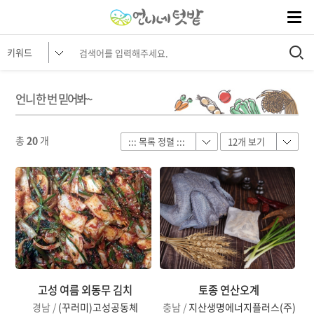
언니 한 번 믿어봐~
총
20
개
고성 여름 외동무 김치
토종 연산오계
경남 /
(꾸러미)고성공동체
충남 /
지산생명에너지플러스(주)