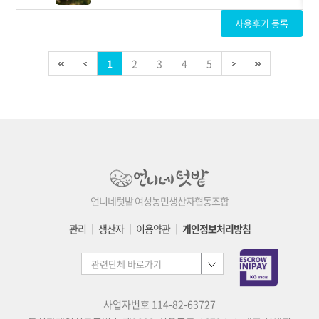
사용후기 등록
1
2
3
4
5
언니네텃밭 여성농민생산자협동조합
관리
│
생산자
│
이용약관
│
개인정보처리방침
사업자번호 114-82-63727