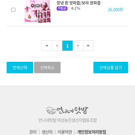
창녕 흰 양파즙/보라 양파즙
0.2%
26,000원
1
전체선택
선택취소
선택상품 담기
언니네텃밭 여성농민생산자협동조합
관리
│
생산자
│
이용약관
│
개인정보처리방침