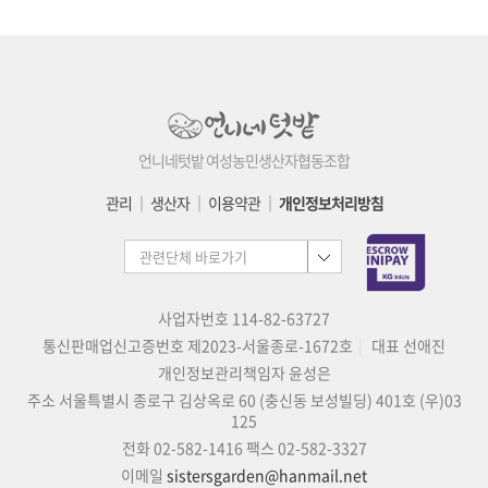
언니네텃밭 여성농민생산자협동조합
관리
│
생산자
│
이용약관
│
개인정보처리방침
사업자번호 114-82-63727
통신판매업신고증번호 제2023-서울종로-1672호
대표 선애진
개인정보관리책임자 윤성은
주소 서울특별시 종로구 김상옥로 60 (충신동 보성빌딩) 401호 (우)03
125
전화 02-582-1416
팩스 02-582-3327
이메일
sistersgarden@hanmail.net