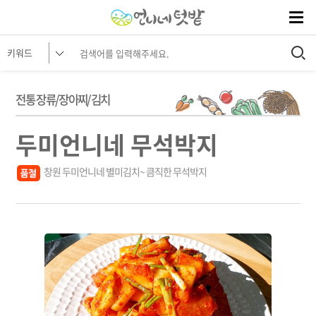
전통 장류/장아찌/김치
두미언니네 무석박지
창원 두미언니네 별미김치~ 큼직한 무석박지