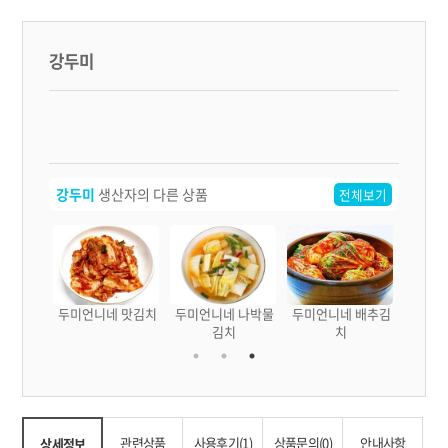
강두미
강두미
생산자의 다른 상품
전체보기
 고구마
두미언니네 맛김치
두미언니네 나박물
두미언니네 배추김
치
김치
치
관련상품
사용후기(1)
상품문의(0)
안내사항
상세정보