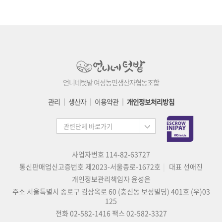
언니네텃밭 여성농민생산자협동조합
관리
│
생산자
│
이용약관
│
개인정보처리방침
사업자번호 114-82-63727
통신판매업신고증번호 제2023-서울종로-1672호
대표 선애진
개인정보관리책임자 윤성은
주소 서울특별시 종로구 김상옥로 60 (충신동 보성빌딩) 401호 (우)03
125
전화 02-582-1416
팩스 02-582-3327