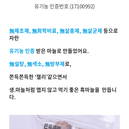
유기농 인증번호 (17100992)
無제초제, 無화학비료,
無살충제, 無살균제
등으로
자란
유기농 인증
받은 마늘로 만들었어요.
無설탕, 無색소, 無방부제
로,
쫀득쫀득한 ‘젤리’같으면서
생.마늘처럼 맵지 않고 먹기 좋은 흑마늘을 만듭니
다.