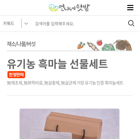
채소/나물/버섯
유기농 흑마늘 선물세트
無제초제, 無화학비료, 無살충제, 無살균제 거창 유기농 인증 흑마늘세트