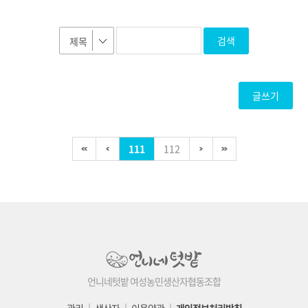
검색
글쓰기
111
112
언니네텃밭 여성농민생산자협동조합