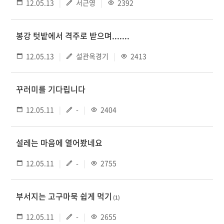
12.05.13
서근영
2392
봉강 텃밭에서 격주로 받으며.......
12.05.13
설관옥경기
2413
꾸러미를 기다립니다
12.05.11
-
2404
설레는 마음에 열어봤네요
12.05.11
-
2755
부서지는 고구마묵 쉽게 먹기
(1)
12.05.11
-
2655