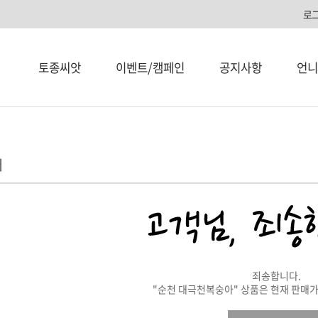
로
토종씨앗
이벤트/캠페인
공지사항
언니
내
죄송합니다.
"순천 대극천복숭아" 상품은 현재 판매가