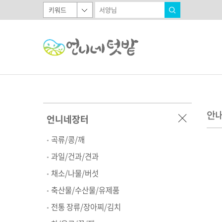
안
언니네장터
곡류/콩/깨
과일/건과/견과
채소/나물/버섯
축산물/수산물/유제품
전통 장류/장아찌/김치