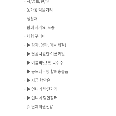
차/음료/꿀/잼
농가공 먹을거리
생활재
함께 지켜요, 토종
체험 꾸러미
▶ 감자, 양파, 마늘 제철!
▶ 달콤시원한 여름과일
▶ 여름의맛! 햇 옥수수
▶ 동드레우영 합배송물품
▶ 지금 함안은
▶ 언니네 반찬가게
▶ 언니네 할인장터
▷ 단체회원전용