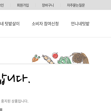
그인
│
회원가입
│
장바구니
│
자주묻는질문
네 텃밭살이
소비자 참여신청
언니네텃밭
 중지된 상품입니다.