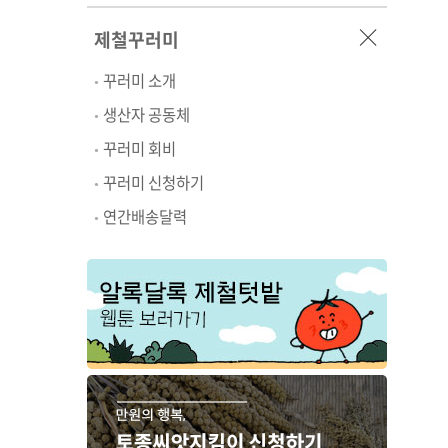
제철꾸러미
꾸러미 소개
생산자 공동체
꾸러미 회비
꾸러미 신청하기
연간배송달력