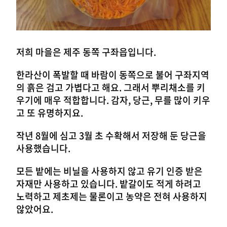
,
수세미
,
담배상추
,
저희 마을은 제주 동쪽 구좌읍입니다.
쌍노물
,
한라산이 폭발할 때 바람이 동쪽으로 불어 구좌지역
토란
의 흙은 검고 가볍다고 해요. 그래서 뿌리채소를 키
,
우기에 매우 적합합니다. 감자, 당근, 무를 많이 키우
토종풋마늘
,
고 또 유명하지요.
갯노물
(
작년 8월에 심고 3월 초 수확해서 저장해 둔 당근을
토종갓
사용했습니다.
),
양애
모든 밭에는 비닐을 사용하지 않고 유기 인증 받은
(
양하
자재만 사용하고 있습니다. 밭갈이도 적게 하려고
),
노력하고 제초제는 물론이고 농약은 전혀 사용하지
토종 물외
않았어요.
(
조선오이