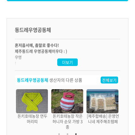
동드레우영공동체
혼저옵서예, 촘말로 좋수다!
제주동드레 우영공동체이우다 : )
우영
더보기
!
참 정겹고 따스하지요
? ‘
동드레우영공동체
생산자의 다른 상품
전체보기
우영
’
은 제주의 우리 어머니들이 가족의 생명
(
먹을거리
)
장 뜨개
돈키호테농장 연두
돈키호테농장 작은
[제주합배송] 은영언
를 길러오던 텃밭입니다.
개
머리띠
허니자 순모 가방 3
니네 제주해조템페
어렸을 적
종
,