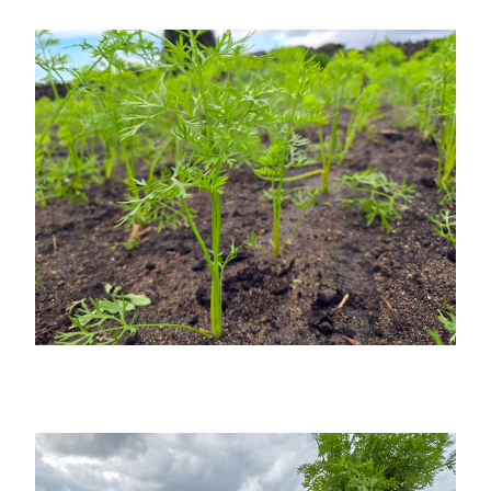
),
방풍나물
,
토종 물고구마 등등 다양한 제주의 토종 농산물
이 있습니다
. 공동체 언니들은
건강한 제철 채소, 토종 농산물들을 무제초제
,
무농약
,
무화학비료로 농사 짓기를 생활화하면서 친환경 비료와 자연
재료로 천연 살충제 등을 만들어 사용합니다
.
제주꾸러미에는 이러한 토종 농산물과 그것을 활용한 건강한 제철
반찬
,
친환경 채소류
등
을 정성껏 담아 보내 드립니다
.