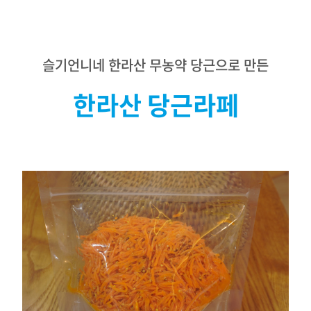
제주 토종 푸른독새기콩
,
토종 흑보리
,
보리콩
슬기언니네 한라산 무농약 당근으로 만든
(
토종 완두
한라산 당근라페
),
제주 브로콜리
,
잠두
(
누에
)
콩
,
토종 유채
,
세우리
(
토종 부추
),
제주 메밀