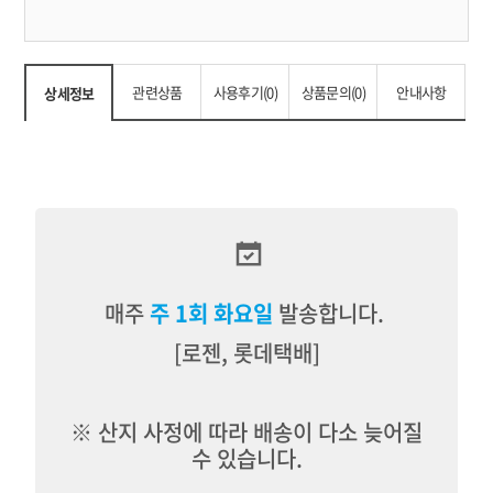
우영밭에 먹을거리를 키웠던
“
울어멍
”
마음이 담겨있지요
관련상품
사용후기(0)
상품문의(0)
안내사항
상세정보
.
이 마음으로 유해첨가물과
GMO(
유전자조작식품
)
로 뒤덮여가는 우리네 식탁을 걱정하며 제주의 여성농민들이
모였습니다
.
이
매주
주 1회
화
요일
발송합니다.
‘
우영
[로젠, 롯데택배]
’
에서 사라져가는 토종 씨앗들을 찾아 심고 가꾸어 안전한 제철 채소를
공급하기 위해 생태농법으로 전환하여 왔고
,
※ 산지 사정에 따라 배송이 다소 늦어질
소비자들의 편리에 맞춰 전통가공식품들도 만들어가며 소비자
수 있습니다.
여러분을 만나온 지 벌써
14