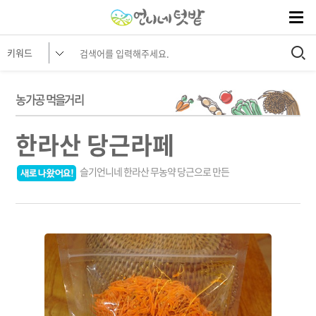
농가공 먹을거리
한라산 당근라페
슬기언니네 한라산 무농약 당근으로 만든