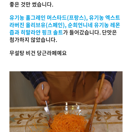
좋은 것만 썼습니다.
유기농 홀그레인 머스타드(프랑스), 유기농 엑스트
라버진 올리브유(스페인), 순희언니네 유기농 레몬
즙과 히말라얀 핑크 솔트
가 들어갔습니다. 단맛은
첨가하지 않았습니다.
무설탕 비건 당근라페예요