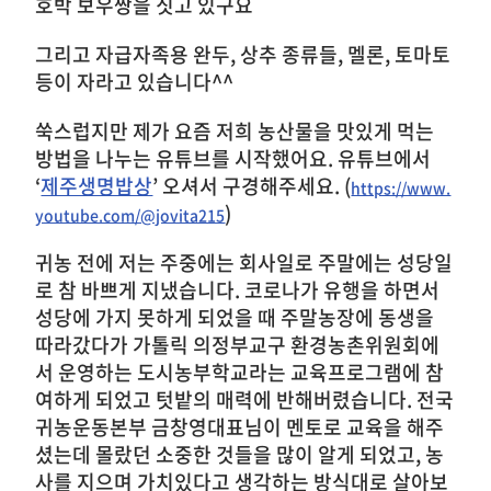
호박 보우짱을 짓고 있구요
그리고 자급자족용 완두, 상추 종류들, 멜론, 토마토
등이 자라고 있습니다^^
쑥스럽지만 제가 요즘 저희 농산물을 맛있게 먹는
방법을 나누는 유튜브를 시작했어요. 유튜브에서
‘
제주생명밥상
’ 오셔서 구경해주세요. (
https://www.
)
youtube.com/@jovita215
귀농 전에 저는 주중에는 회사일로 주말에는 성당일
로 참 바쁘게 지냈습니다. 코로나가 유행을 하면서
성당에 가지 못하게 되었을 때 주말농장에 동생을
따라갔다가 가톨릭 의정부교구 환경농촌위원회에
서 운영하는 도시농부학교라는 교육프로그램에 참
여하게 되었고 텃밭의 매력에 반해버렸습니다. 전국
귀농운동본부 금창영대표님이 멘토로 교육을 해주
셨는데 몰랐던 소중한 것들을 많이 알게 되었고, 농
사를 지으며 가치있다고 생각하는 방식대로 살아보