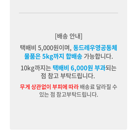
년이나 되었네요
.
정말 많은 어려움이 있었지만
,
지속 가능한 농업을 위한 원칙을 지켜낸 보람도 컸던 시간입니다
[배송 안내]
.
19
택배비 5,000원이며,
동드레우영공동체
년 5월부터는
우영공동체가 '
물품은 5kg까지 합배송
가능합니다.
동드레 우영공동체'로 재출범 합니다.
동드레는 동쪽을 뜻하는 제주방언입니다.
10kg까지는
택배비 6,000원 부과
되는
제주도 북동쪽
점 참고 부탁드립니다.
, 조천읍
신촌리에 함께 모여서 작업합니다
무게 상관없이 부피에 따라
배송료 달라질 수
.
있는 점 참고부탁드립니다.
제주도
'동드레 우영공동체'에서 지켜가는 제주의
토종 농산물을 통해 건강한 먹거리의 즐거움을 소비자 회원님들의
일상에 전달하고자 노력하겠습니다.
제주도 우영엔 토종이 자란다, 참 종거 만쑤다양
'동드레 우영공동체'에서는