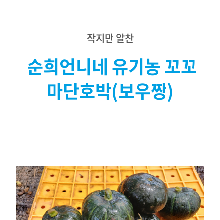
작지만 알찬
순희언니네 유기농 꼬꼬
마단호박(보우짱)