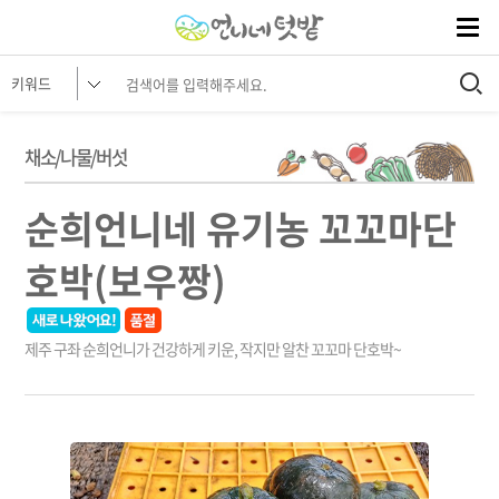
채소/나물/버섯
순희언니네 유기농 꼬꼬마단
호박(보우짱)
제주 구좌 순희언니가 건강하게 키운, 작지만 알찬 꼬꼬마 단호박~