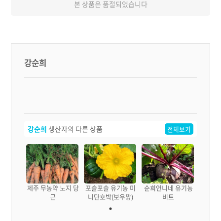
본 상품은 품절되었습니다
강순희
강순희
생산자의 다른 상품
전체보기
제주 무농약 노지 당
포슬포슬 유기농 미
순희언니네 유기농
근
니단호박(보우짱)
비트