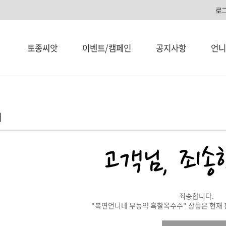
로
토종씨앗
이벤트/캠페인
공지사항
언니
내
죄송합니다.
"복연언니네 무농약 흑찰옥수수" 상품은 현재 