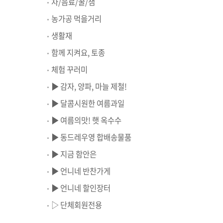
차/음료/꿀/잼
농가공 먹을거리
생활재
함께 지켜요, 토종
체험 꾸러미
▶ 감자, 양파, 마늘 제철!
▶ 달콤시원한 여름과일
▶ 여름의맛! 햇 옥수수
▶ 동드레우영 합배송물품
▶ 지금 함안은
▶ 언니네 반찬가게
▶ 언니네 할인장터
▷ 단체회원전용