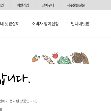
그인
│
회원가입
│
장바구니
│
자주묻는질문
네 텃밭살이
소비자 참여신청
언니네텃밭
판매가 중지된 상품입니다.