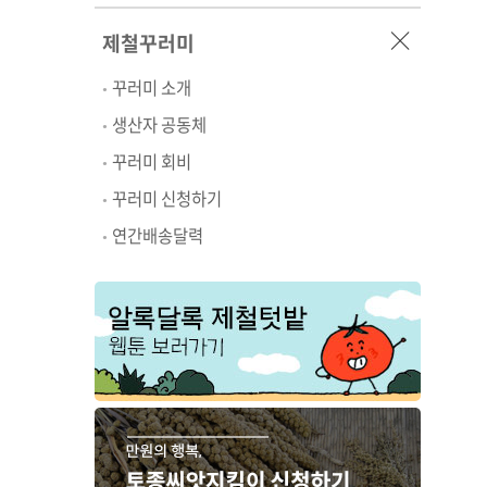
제철꾸러미
꾸러미 소개
생산자 공동체
꾸러미 회비
꾸러미 신청하기
연간배송달력