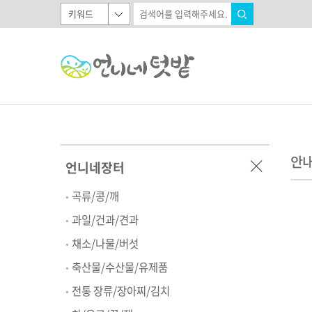
안
언니네장터
곡류/콩/깨
과일/건과/견과
채소/나물/버섯
축산물/수산물/유제품
전통 장류/장아찌/김치