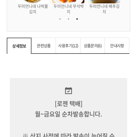
 맛김치
두미언니네 나박물
두미언니네 무석박
두미언니네 배추김
김치
지
치
관련상품
사용후기(12)
상품문의(6)
안내사항
상세정보
[로젠 택배]
월~금요일 순차발송합니다.
※ 산지 사정에 따라 발송이 늦어질 수