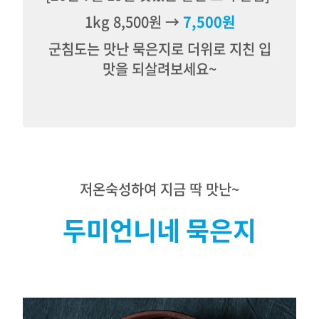
1kg 8,500원 →
7,500원
군침도는 맛난 묵은지로 더위로 지친 입
맛을 되살려보세요~
저온숙성하여 지금 딱 맛난~
두미언니네 묵은지