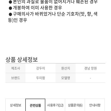
본인의 과실로 물품이 없어지거나 훼손된 경우
●
개봉하여 이미 사용한 경우
●
구매의사가 바뀌었거나 단순 기호차(맛, 향, 색
●
등)인 경우
상품 상세정보
제조사
강두미
원산지
경남 창원
브랜드
두미팜
모델명
-
상세정보
사용후기(12)
상품문의(6)
안내사항
관련상품