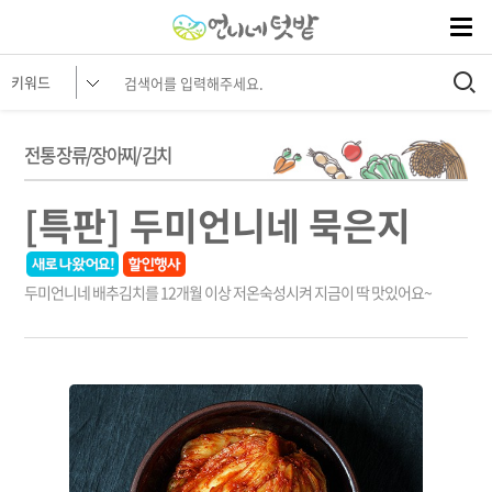
전통 장류/장아찌/김치
[특판] 두미언니네 묵은지
두미언니네 배추김치를 12개월 이상 저온숙성시켜 지금이 딱 맛있어요~