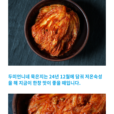
두미언니네 묵은지는 24년 12월에 담궈 저온숙성
을 해 지금이 한창 맛이 좋을 때입니다.