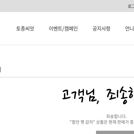
로
토종씨앗
이벤트/캠페인
공지사항
언니
내
죄송합니다.
"함안 햇 감자" 상품은 현재 판매가 