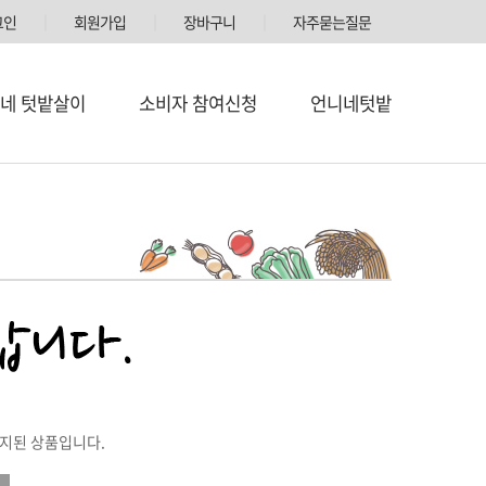
그인
│
회원가입
│
장바구니
│
자주묻는질문
네 텃밭살이
소비자 참여신청
언니네텃밭
중지된 상품입니다.