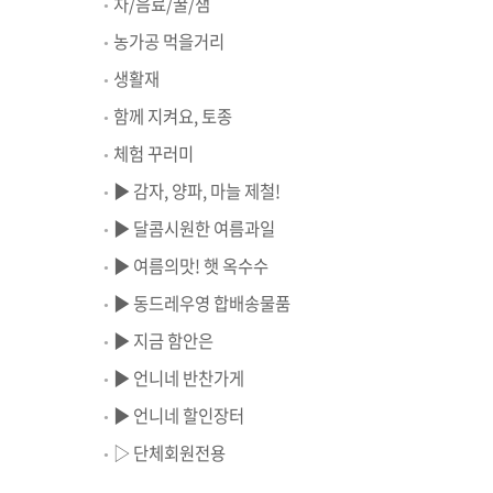
차/음료/꿀/잼
농가공 먹을거리
생활재
함께 지켜요, 토종
체험 꾸러미
▶ 감자, 양파, 마늘 제철!
▶ 달콤시원한 여름과일
▶ 여름의맛! 햇 옥수수
▶ 동드레우영 합배송물품
▶ 지금 함안은
▶ 언니네 반찬가게
▶ 언니네 할인장터
▷ 단체회원전용