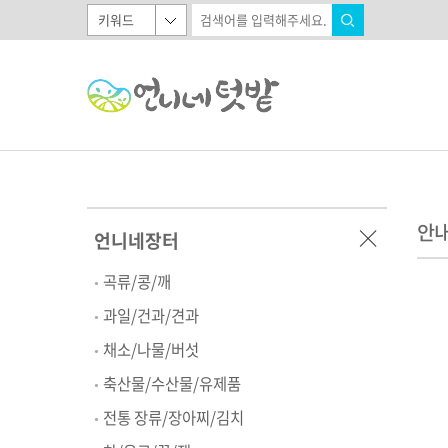
안
언니네장터
곡류/콩/깨
과일/건과/견과
채소/나물/버섯
축산물/수산물/유제품
전통 장류/장아찌/김치