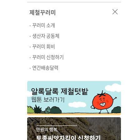
제철꾸러미
꾸러미 소개
생산자 공동체
꾸러미 회비
꾸러미 신청하기
연간배송달력