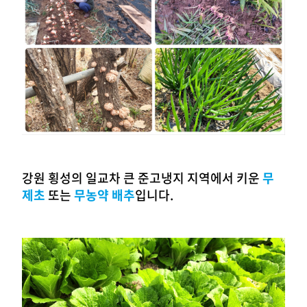
강원 횡성의 일교차 큰 준고냉지 지역에서 키운
무
제초
또는
무농약 배추
입니다.