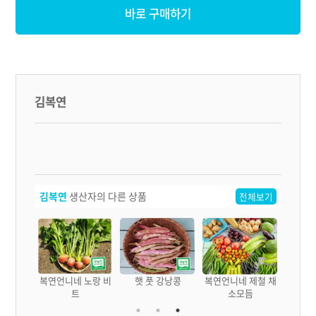
바로 구매하기
김복연
김복연
생산자의 다른 상품
전체보기
 노랑 비
복연언니네 노랑 비
햇 풋 강낭콩
복연언니네 제철 채
트
소모듬