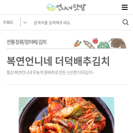
전통 장류/장아찌/김치
복연언니네 더덕배추김치
횡성 복연언니네 무농약 중배추로 만든 신선한 더덕김치~