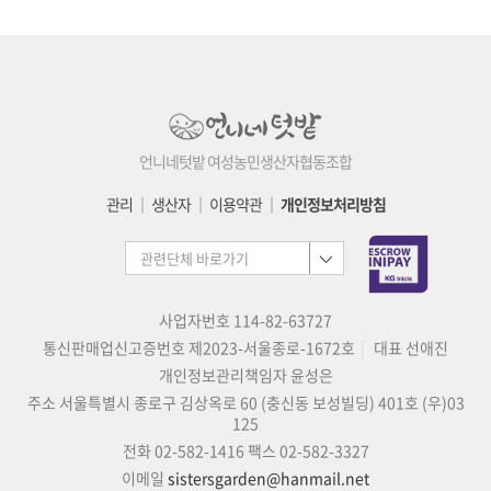
언니네텃밭 여성농민생산자협동조합
관리
│
생산자
│
이용약관
│
개인정보처리방침
사업자번호 114-82-63727
통신판매업신고증번호 제2023-서울종로-1672호
대표 선애진
개인정보관리책임자 윤성은
주소 서울특별시 종로구 김상옥로 60 (충신동 보성빌딩) 401호 (우)03
125
전화 02-582-1416
팩스 02-582-3327
이메일
sistersgarden@hanmail.net