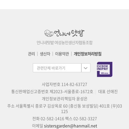
언니네텃밭 여성농민생산자협동조합
관리
│
생산자
│
이용약관
│
개인정보처리방침
사업자번호 114-82-63727
통신판매업신고증번호 제2023-서울종로-1672호
대표 선애진
개인정보관리책임자 윤성은
주소 서울특별시 종로구 김상옥로 60 (충신동 보성빌딩) 401호 (우)03
125
전화 02-582-1416
팩스 02-582-3327
이메일
sistersgarden@hanmail.net