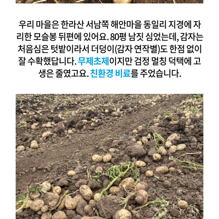
우리 마을은 한라산 서남쪽 해안마을 동일리 지경에 자
리한 모슬봉 뒤편에 있어요.
80평 남짓 심었는데, 감자는
처음심은 텃밭이라서 더덩이(감자 연작별)도 한점 없이
잘 수확했답니다.
무제초제
이지만 검정 멀칭 덕택에 고
생은 줄였고요.
친환경 비료
를 주었습니다.