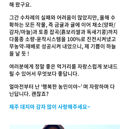
해 왔구요.
그간 수차례의 실패와 어려움이 많았지만, 올해 수
확하는 모든 작물, 즉 금귤과 귤에 이어 채소(양파/
감자/마늘)과 토종 잡곡(흙보리쌀과 독새기콩)까지
다품종 소량-윤작시스템을 100%로 진전시켜냈고
무농약-재배로 성공시켜 내었으니, 제 기쁨이 하늘
을 날 듯 !
여러분에게 정말 좋은 먹거리를 자랑스럽게 보내드
릴 수 있어서 무엇보다 좋답니다.
얼마전부터 난 ‘행복한 농민이야~’ 며 자랑하며 다
닌답니다. 괜찮죠?
제주 대지마 감자 많이 사랑해주세요~