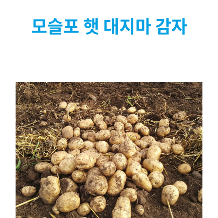
모슬포 햇 대지마 감자