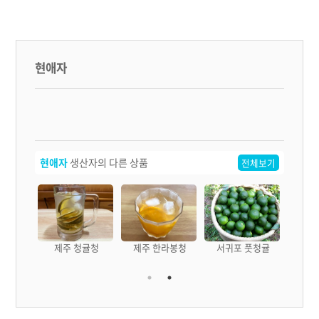
현애자
현애자
생산자의 다른 상품
전체보기
주 모슬포
제주 청귤청
제주 한라봉청
서귀포 풋청귤
즙