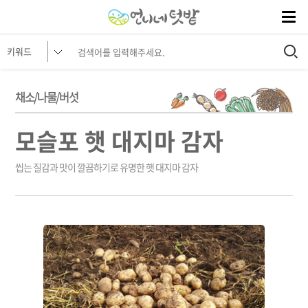
채소/나물/버섯
모슬포 햇 대지마 감자
씹는 질감과 맛이 깔끔하기로 유명한 햇 대지마 감자