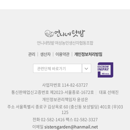
언니네텃밭 여성농민생산자협동조합
관리
│
생산자
│
이용약관
│
개인정보처리방침
사업자번호 114-82-63727
통신판매업신고증번호 제2023-서울종로-1672호
대표 선애진
개인정보관리책임자 윤성은
주소 서울특별시 종로구 김상옥로 60 (충신동 보성빌딩) 401호 (우)03
125
전화 02-582-1416
팩스 02-582-3327
이메일
sistersgarden@hanmail.net