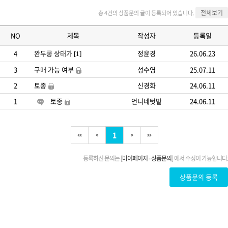
전체보기
총 4건의 상품문의 글이 등록되어 있습니다.
NO
제목
작성자
등록일
4
완두콩 상태가
정윤경
26.06.23
[1]
3
구매 가능 여부
성수영
25.07.11
2
토종
신경화
24.06.11
1
토종
언니네텃밭
24.06.11
1
등록하신 문의는 [
마이페이지 - 상품문의
] 에서 수정이 가능합니다.
상품문의 등록