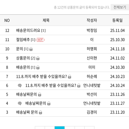
전체보기
총 12건의 상품문의 글이 등록되어 있습니다.
NO
제목
작성자
등록일
12
배송문의드려요
박정임
25.11.04
[1]
11
절임배추
이
25.10.30
[1]
10
문의
허명희
24.11.18
[1]
9
상품문의
신미현
24.11.02
[2]
8
배송문의
미미
24.10.30
[1]
7
11.8.까지 배추 받을 수있을까요?
허순례
24.10.23
6
11.8.까지 배추 받을 수있을까요?
언니네텃밭
24.10.24
5
배송날짜문의
박선미
23.11.26
4
배송날짜문의
언니네텃밭
23.11.27
3
배송날짜 문의
김경미
23.11.20