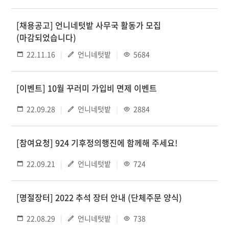
[채용공고] 언니네텃밭 사무국 활동가 모집
(마감되었습니다)
22.11.16
언니네텃밭
5684
[이벤트] 10월 꾸러미 가입비 면제 이벤트
22.09.28
언니네텃밭
2884
[참여요청] 924 기후정의행진에 함께해 주세요!
22.09.21
언니네텃밭
724
[명절장터] 2022 추석 장터 안내 (단체주문 양식)
22.08.29
언니네텃밭
738