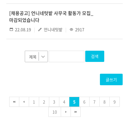
[채용공고] 언니네텃밭 사무국 활동가 모집_
마감되었습니다
22.08.19
언니네텃밭
2917
검색
글쓰기
1
2
3
4
5
6
7
8
9
10