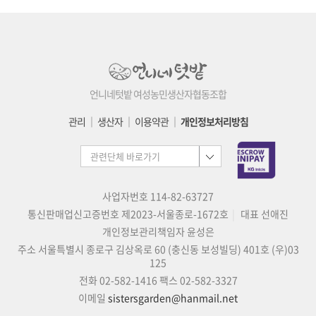
언니네텃밭 여성농민생산자협동조합
관리
│
생산자
│
이용약관
│
개인정보처리방침
사업자번호 114-82-63727
통신판매업신고증번호 제2023-서울종로-1672호
대표 선애진
개인정보관리책임자 윤성은
주소 서울특별시 종로구 김상옥로 60 (충신동 보성빌딩) 401호 (우)03
125
전화 02-582-1416
팩스 02-582-3327
이메일
sistersgarden@hanmail.net