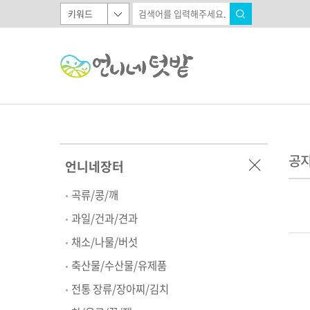
공
언니네장터
곡류/콩/깨
과일/건과/견과
채소/나물/버섯
축산물/수산물/유제품
전통 장류/장아찌/김치