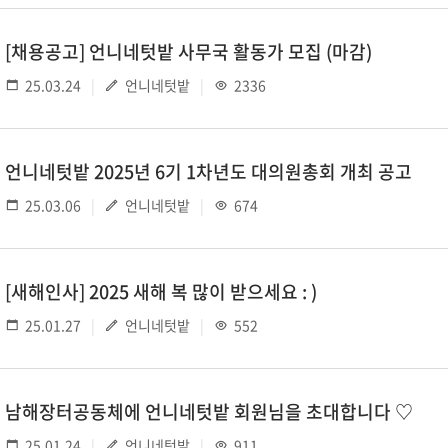
[채용공고] 언니네텃밭 사무국 활동가 모집 (마감)
25.03.24
언니네텃밭
2336
언니네텃밭 2025년 6기 1차년도 대의원총회 개최 공고
25.03.06
언니네텃밭
674
[새해인사] 2025 새해 복 많이 받으세요 : )
25.01.27
언니네텃밭
552
남해장터공동체에 언니네텃밭 회원님을 초대합니다 ♡
25.01.24
언니네텃밭
911