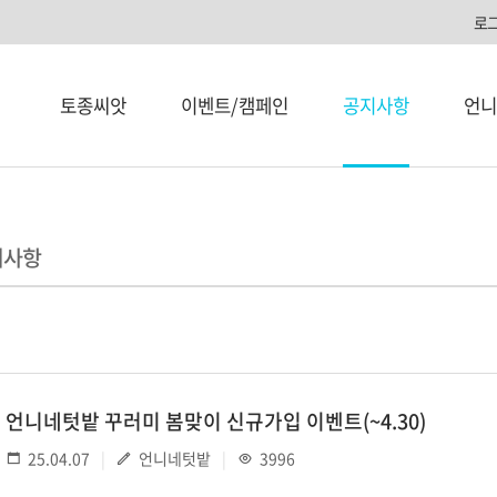
로
토종씨앗
이벤트/캠페인
공지사항
언니
지사항
언니네텃밭 꾸러미 봄맞이 신규가입 이벤트(~4.30)
25.04.07
언니네텃밭
3996