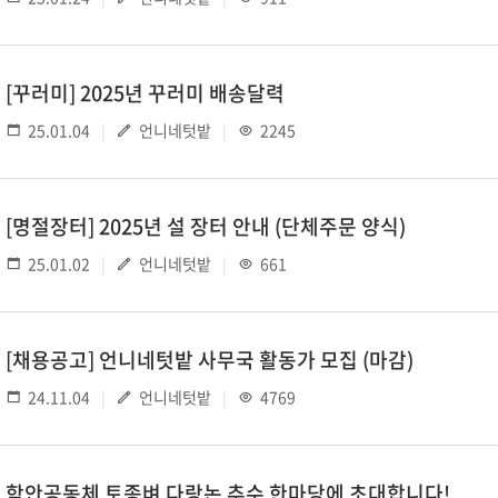
[꾸러미] 2025년 꾸러미 배송달력
25.01.04
언니네텃밭
2245
[명절장터] 2025년 설 장터 안내 (단체주문 양식)
25.01.02
언니네텃밭
661
[채용공고] 언니네텃밭 사무국 활동가 모집 (마감)
24.11.04
언니네텃밭
4769
함안공동체 토종벼 다랑논 추수 한마당에 초대합니다!