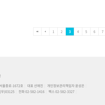
1
2
3
4
5
6
7
합
서울종로-1672호
대표 선애진
개인정보관리책임자 윤성은
우)03125
전화 02-582-1416
팩스 02-582-3327