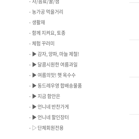
차/음료/꿀/잼
농가공 먹을거리
생활재
함께 지켜요, 토종
체험 꾸러미
▶ 감자, 양파, 마늘 제철!
▶ 달콤시원한 여름과일
▶ 여름의맛! 햇 옥수수
▶ 동드레우영 합배송물품
▶ 지금 함안은
▶ 언니네 반찬가게
▶ 언니네 할인장터
▷ 단체회원전용