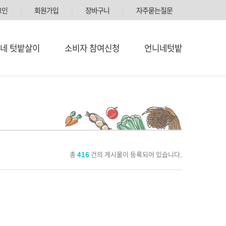
그인
│
회원가입
│
장바구니
│
자주묻는질문
네 텃밭살이
소비자 참여신청
언니네텃밭
총
416
건의 게시물이 등록되어 있습니다.