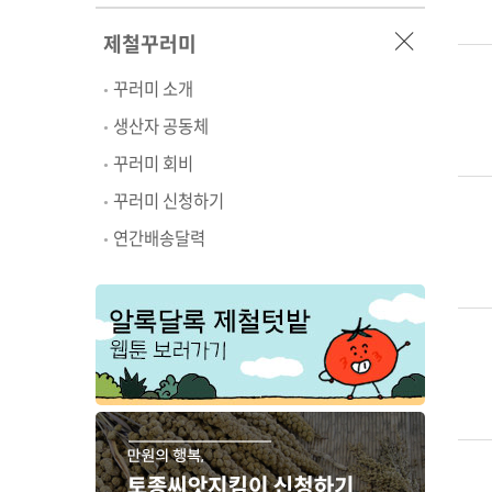
제철꾸러미
꾸러미 소개
생산자 공동체
꾸러미 회비
꾸러미 신청하기
연간배송달력